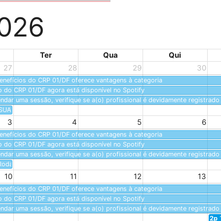
2026
Ter
Qua
Qui
27
28
29
30
fícios do CRP 01/DF oferece vantagens à categoria
do CRP 01/DF agora está disponível no Spotify
ar uma sessão, verifique se a(o) profissional é devidamente registrado
UAS: Webinário preparatório para a etapa Centro-Oeste
3
4
5
6
fícios do CRP 01/DF oferece vantagens à categoria
do CRP 01/DF agora está disponível no Spotify
ar uma sessão, verifique se a(o) profissional é devidamente registrado
Roda de conversa sobre a consulta pública das Referências Técnicas para
10
11
12
13
fícios do CRP 01/DF oferece vantagens à categoria
do CRP 01/DF agora está disponível no Spotify
ar uma sessão, verifique se a(o) profissional é devidamente registrado
2p