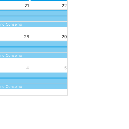
21
22
 no Conselho
28
29
 no Conselho
4
5
 no Conselho