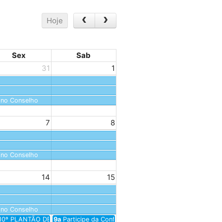
Hoje
Sex
Sab
31
1
 no Conselho
7
8
 no Conselho
 Atuação de Psicólogas(os) na Rede de Atenção Psicossocial (RAPS)
14
15
 no Conselho
10º PLANTÃO DE DÚVIDAS: Inscrições abertas
9a
Participe da Conferência Livre de Psicologia e Educ