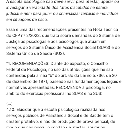
A escuta psicológica não deve servir para atestar, apurar ou
investigar a veracidade dos fatos discutidos na esfera
judicial e nem para punir ou criminalizar famílias e indivíduos
em situações de risco.
Essa é uma das recomendações presentes na Nota Técnica
do CFP nº 2/2023, que trata sobre demandas do Sistema de
Justiça às psicólogas e aos psicólogos que atuam em
serviços do Sistema Único de Assistência Social (SUAS) e do
Sistema Único de Saúde (SUS).
“4. RECOMENDAÇÕES: Diante do exposto, o Conselho
Federal de Psicologia, no uso das atribuições que lhe são
conferidas pela alínea “b” do art. 6o da Lei no 5.766, de 20
de dezembro de 1971, baseado nas fundamentações legais e
normativas apresentadas, RECOMENDA à psicóloga, no
âmbito do exercício profissional no SUAS e no SUS:
(…)
4.10. Elucidar que a escuta psicológica realizada nos
serviços públicos de Assistência Social e de Saúde tem o
caráter protetivo, e não de produção de prova pericial; de
modo que não possui o condão de atestar, apurar ou