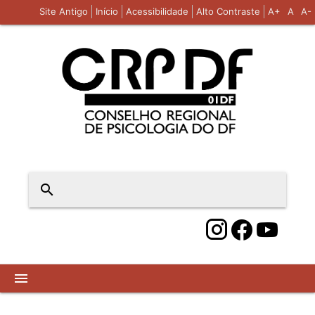
Site Antigo
Início
Acessibilidade
Alto Contraste
A+
A
A-
close
search
menu