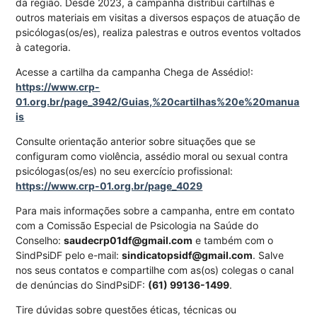
da região. Desde 2023, a campanha distribui cartilhas e
outros materiais em visitas a diversos espaços de atuação de
psicólogas(os/es), realiza palestras e outros eventos voltados
à categoria.
Acesse a cartilha da campanha Chega de Assédio!:
https://www.crp-
01.org.br/page_3942/Guias,%20cartilhas%20e%20manua
is
Consulte orientação anterior sobre situações que se
configuram como violência, assédio moral ou sexual contra
psicólogas(os/es) no seu exercício profissional:
https://www.crp-01.org.br/page_4029
Para mais informações sobre a campanha, entre em contato
com a Comissão Especial de Psicologia na Saúde do
Conselho:
saudecrp01df@gmail.com
e também com o
SindPsiDF pelo e-mail:
sindicatopsidf@gmail.com
. Salve
nos seus contatos e compartilhe com as(os) colegas o canal
de denúncias do SindPsiDF:
(61) 99136-1499
.
Tire dúvidas sobre questões éticas, técnicas ou