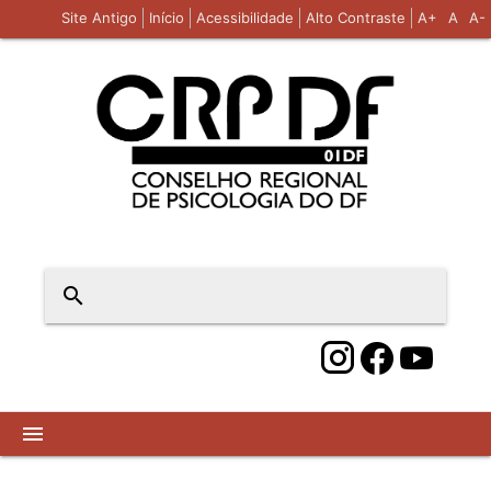
Site Antigo
Início
Acessibilidade
Alto Contraste
A+
A
A-
close
search
menu