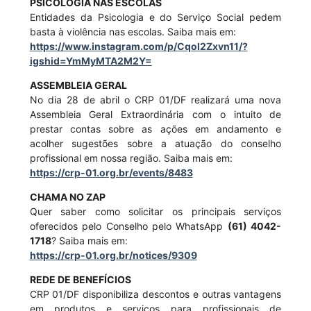
PSICOLOGIA NAS ESCOLAS
Entidades da Psicologia e do Serviço Social pedem
basta à violência nas escolas. Saiba mais em:
https://www.instagram.com/p/CqoI2Zxvn11/?
igshid=YmMyMTA2M2Y=
ASSEMBLEIA GERAL
No dia 28 de abril o CRP 01/DF realizará uma nova
Assembleia Geral Extraordinária com o intuito de
prestar contas sobre as ações em andamento e
acolher sugestões sobre a atuação do conselho
profissional em nossa região. Saiba mais em:
https://crp-01.org.br/events/8483
CHAMA NO ZAP
Quer saber como solicitar os principais serviços
oferecidos pelo Conselho pelo WhatsApp
(61) 4042-
1718
? Saiba mais em:
https://crp-01.org.br/notices/9309
REDE DE BENEFÍCIOS
CRP 01/DF disponibiliza descontos e outras vantagens
em produtos e serviços para profissionais de